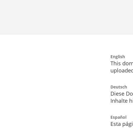
English
This dom
uploaded
Deutsch
Diese Do
Inhalte h
Español
Esta pág