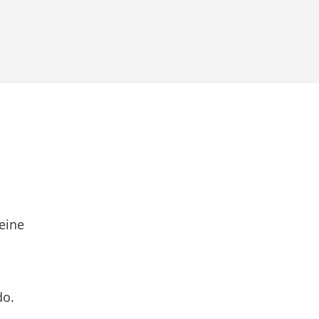
eine
do.